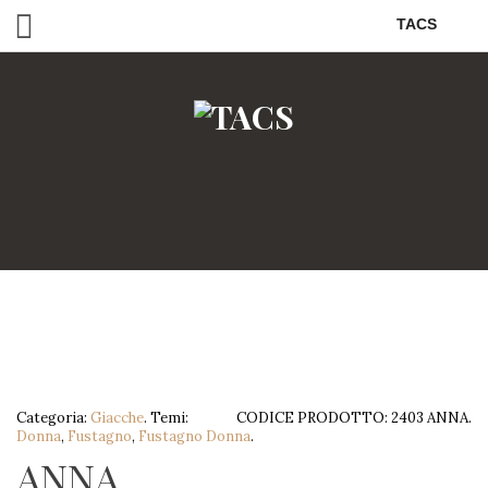
TACS
Categoria:
Giacche
.
Temi:
CODICE PRODOTTO:
2403 ANNA
.
Donna
,
Fustagno
,
Fustagno Donna
.
ANNA