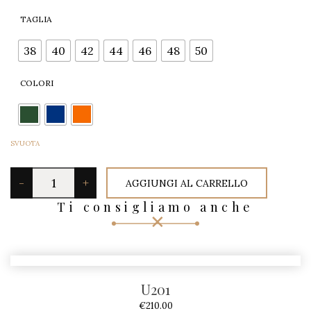
TAGLIA
40
42
44
46
48
50
38
COLORI
SVUOTA
A
-
+
AGGIUNGI AL CARRELLO
N
Ti consigliamo anche
N
A
q
u
U201
a
€
210.00