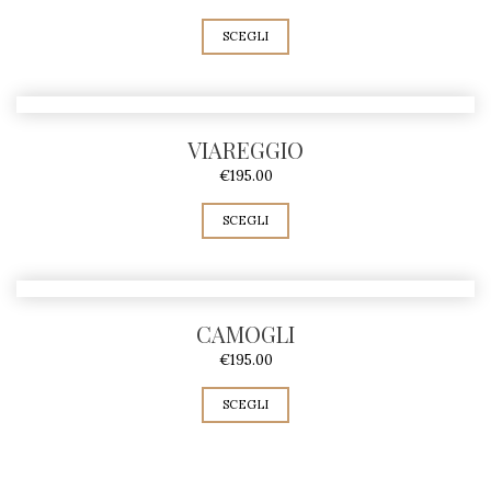
n
SCEGLI
t
i
t
VIAREGGIO
à
€
195.00
SCEGLI
CAMOGLI
€
195.00
SCEGLI