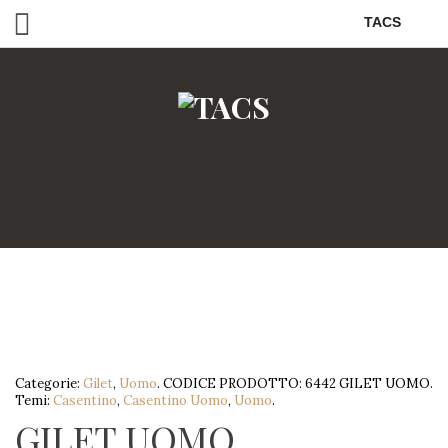
TACS
Categorie:
Gilet
,
Uomo
.
CODICE PRODOTTO:
6442 GILET UOMO
.
Temi:
Casentino
,
Casentino Uomo
,
Uomo
.
GILET UOMO