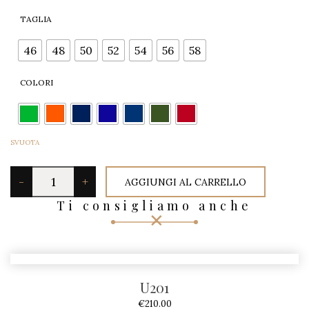
TAGLIA
48
50
52
54
56
58
46
COLORI
SVUOTA
G
-
+
AGGIUNGI AL CARRELLO
I
Ti consigliamo anche
L
E
T
U
U201
O
€
210.00