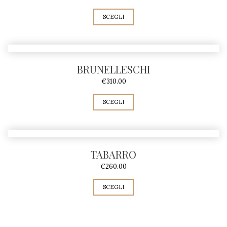
M
SCEGLI
O
q
u
BRUNELLESCHI
a
€
310.00
n
t
SCEGLI
i
t
à
TABARRO
€
260.00
SCEGLI