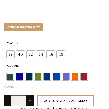
Richiedi informazioni
TAGLIA
40
42
44
46
48
38
COLORI
SVUOTA
P
-
+
AGGIUNGI AL CARRELLO
A
Ti consigliamo anche