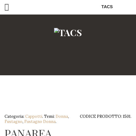
TACS
Categoria:
Cappotti
.
Temi:
Donna
,
CODICE PRODOTTO:
1501
.
Fustagno
,
Fustagno Donna
.
PANAREA