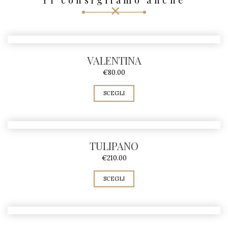
N
A
R
E
VALENTINA
A
€
80.00
q
SCEGLI
u
a
n
TULIPANO
t
€
210.00
i
t
SCEGLI
à