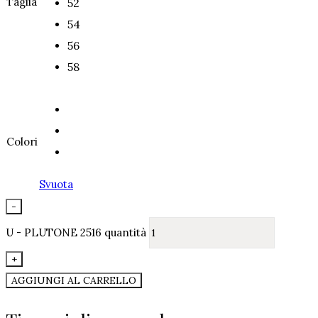
Taglia
52
54
56
58
Colori
Svuota
-
U - PLUTONE 2516 quantità
+
AGGIUNGI AL CARRELLO