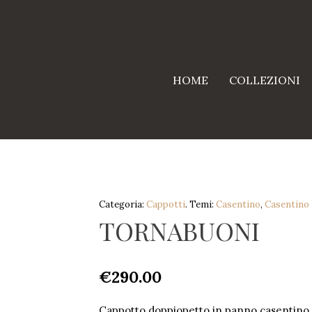
HOME
COLLEZIONI
Categoria:
Cappotti
.
Temi:
Casentino
,
Casentino
TORNABUONI
€
290.00
Cappotto doppiopetto in panno casentino 