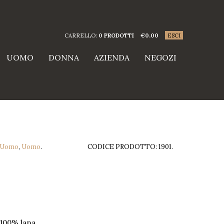
CARRELLO:
0 PRODOTTI
€
0.00
ESCI
UOMO
DONNA
AZIENDA
NEGOZI
 Uomo
,
Uomo
.
CODICE PRODOTTO:
1901
.
100% lana.