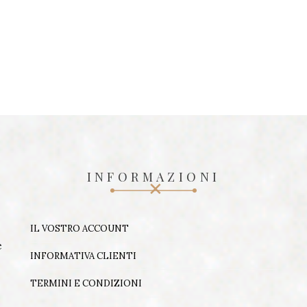
q
u
a
n
t
i
t
à
INFORMAZIONI
IL VOSTRO ACCOUNT
e
INFORMATIVA CLIENTI
TERMINI E CONDIZIONI