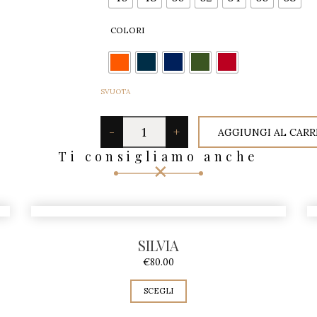
COLORI
SVUOTA
T
-
+
AGGIUNGI AL CAR
O
Ti consigliamo anche
R
N
A
B
SILVIA
U
€
80.00
O
SCEGLI
N
I