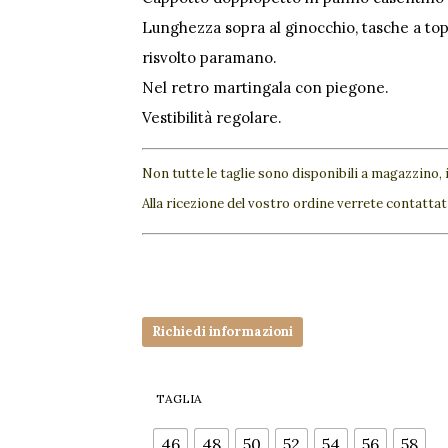
Lunghezza sopra al ginocchio, tasche a top
risvolto paramano.
Nel retro martingala con piegone.
Vestibilità regolare.
Non tutte le taglie sono disponibili a magazzino, 
Alla ricezione del vostro ordine verrete contattati
Richiedi informazioni
TAGLIA
48
50
52
54
56
58
46